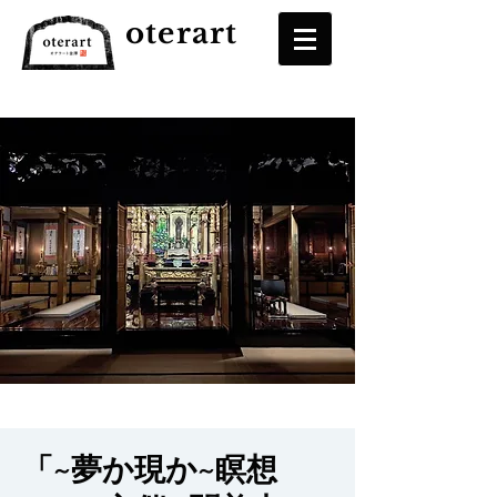
oterart
「~夢か現か~瞑想