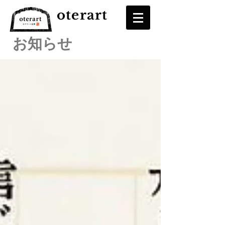
oterart
お知らせ