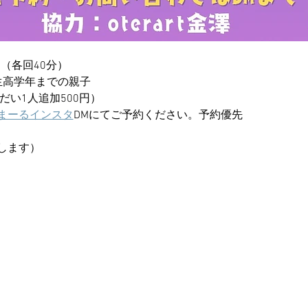
～（各回40分）
生高学年までの親子
だい1人追加500円）
まーるインスタ
DMにてご予約ください。予約優先
します）