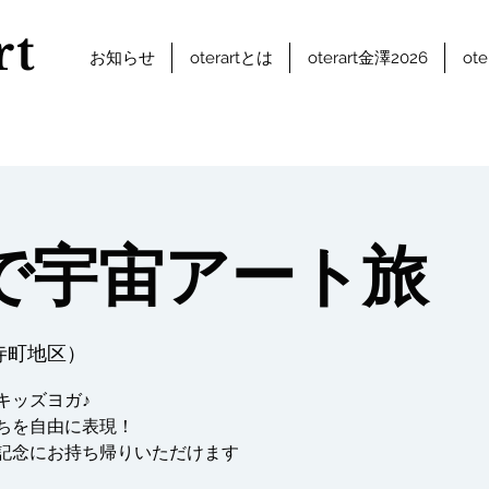
rt
お知らせ
oterartとは
oterart金澤2026
ot
Aで宇宙アート旅
寺町地区）
キッズヨガ♪
ちを自由に表現！
記念にお持ち帰りいただけます