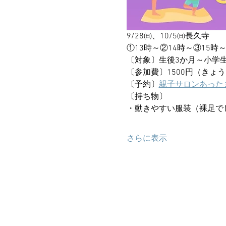
9/28㈰、10/5㈰長久寺
①13時～②14時～③15時
〔対象〕生後3か月～小学
〔参加費〕1500円（きょう
〔予約〕
親子サロンあった
〔持ち物〕
・動きやすい服装（裸足で
さらに表示