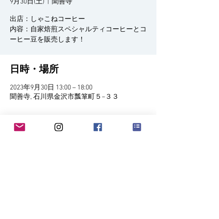
9月30日(土)
  |  
聞善寺
出店：しゃこねコーヒー
内容：自家焙煎スペシャルティコーヒーとコ
日時・場所
2023年9月30日 13:00 – 18:00
聞善寺, 石川県金沢市瓢箪町５−３３
イベントについて
9/23㈯、24㈰、30㈯、10/1㈰13時～18時　　
聞善寺
このイベントをシェア