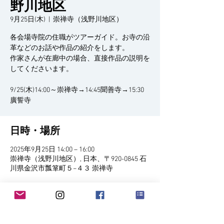
野川地区
9月25日(木)
  |  
崇禅寺（浅野川地区）
各会場寺院の住職がツアーガイド。お寺の沿
革などのお話や作品の紹介をします。
作家さんが在廊中の場合、直接作品の説明を
してくださいます。
9/25(木)14:00～崇禅寺→14:45聞善寺→15:30
廣誓寺
日時・場所
2025年9月25日 14:00 – 16:00
崇禅寺（浅野川地区）, 日本、〒920-0845 石
川県金沢市瓢箪町５−４３ 崇禅寺
イベントについて