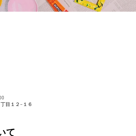
00
５丁目１２−１６
いて