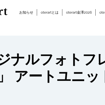
rt
お知らせ
oterartとは
oterart金澤2026
ot
ジナルフォトフ
」 アートユニッ