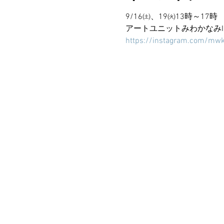
9/16㈯、19㈫13時～17
アートユニットみわかなみInst
https://instagram.com/m