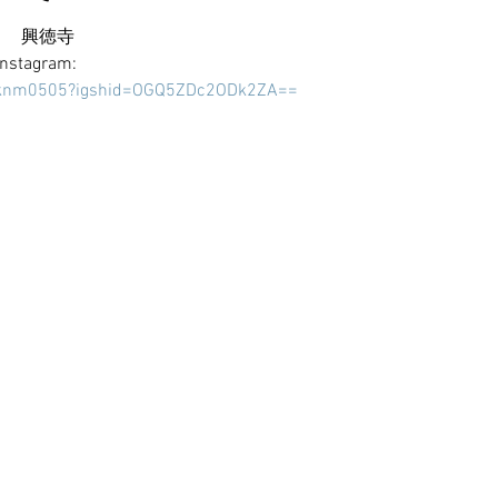
時　　興徳寺
agram:
wknm0505?igshid=OGQ5ZDc2ODk2ZA==