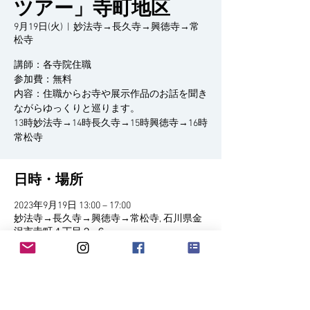
ツアー」寺町地区
9月19日(火)
  |  
妙法寺→長久寺→興徳寺→常
松寺
講師：各寺院住職
参加費：無料
内容：住職からお寺や展示作品のお話を聞き
ながらゆっくりと巡ります。
13時妙法寺→14時長久寺→15時興徳寺→16時
日時・場所
2023年9月19日 13:00 – 17:00
妙法寺→長久寺→興徳寺→常松寺, 石川県金
沢市寺町４丁目２−６
イベントについて
13時妙法寺→14時長久寺→15時興徳寺→16時