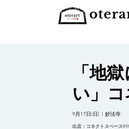
otera
「地獄
い」コ
9月17日(日)
  |  
妙法寺
出店：コネクトスペースRY