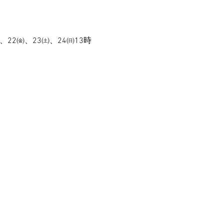
、22㈮、23㈯、24㈰13時