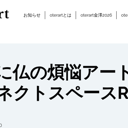
rt
お知らせ
oterartとは
oterart金澤2026
ot
に仏の煩悩アー
ネクトスペースR
O