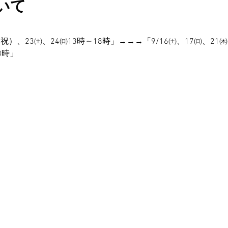
いて
・祝）、23㈯、24㈰13時～18時」→→→「9/16㈯、17㈰、21㈭
8時」