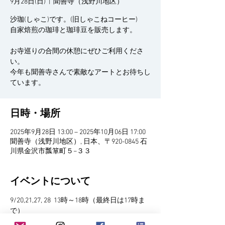
9月28日(日)
  |  
聞善寺（浅野川地区）
沙珈(しゃこ)です。(旧しゃこねコーヒー)
自家焙煎の珈琲と珈琲豆を販売します。
お寺巡りの合間の休憩にぜひご利用くださ
い。
今年も聞善寺さんで素敵なアートとお待ちし
日時・場所
2025年9月28日 13:00 – 2025年10月06日 17:00
聞善寺（浅野川地区）, 日本、〒920-0845 石
川県金沢市瓢箪町５−３３
イベントについて
9/20,21,27, 28  13時～18時（最終日は17時ま
で）