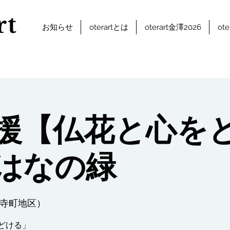
rt
お知らせ
oterartとは
oterart金澤2026
ot
援【仏花と心を
はなの緑
寺町地区）
どける」