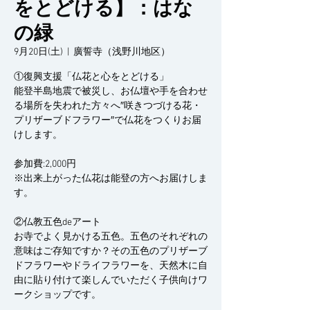
をとどける】：はな
の緑
9月20日(土)
  |  
廣誓寺（浅野川地区）
①復興支援「仏花と心をとどける」
能登半島地震で被災し、お仏壇や手を合わせ
る場所を失われた方々へ″咲きつづける花・
プリザーブドフラワー″で仏花をつくりお届
けします。
参加費:2,000円
※出来上がった仏花は能登の方へお届けしま
す。
②仏教五色deアート
お寺でよく見かける五色。五色のそれぞれの
意味はご存知ですか？その五色のプリザーブ
ドフラワーやドライフラワーを、天然木に自
由に貼り付けて楽しんでいただく子供向けワ
ークショップです。