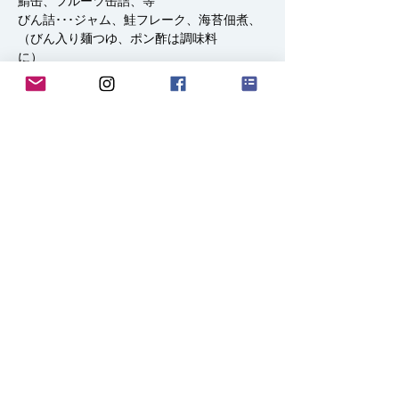
鯖缶、フルーツ缶詰、等
びん詰･･･ジャム、鮭フレーク、海苔佃煮、
（びん入り麺つゆ、ポン酢は調味料
に）
３－穀類、麺･･･玄米、精米、餅、うどん、
そば、そうめん、パスタ、マカロニ、等粉も
の･･･ お好み焼き
日時・場所
2024年9月21日 13:00 – 18:00
天徳院（小立野地区）, 日本、〒920-0942 石
川県金沢市小立野４丁目４−４
このイベントをシェア