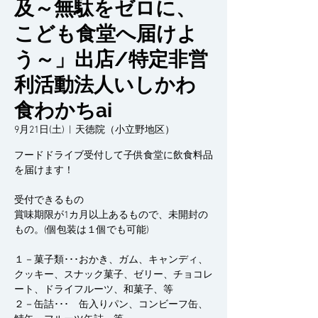
及～無駄をゼロに、
こども食堂へ届けよ
う～」出店/特定非営
利活動法人いしかわ
食わかちai
9月21日(土)
  |  
天徳院（小立野地区）
フードドライブ受付して子供食堂に飲食料品
を届けます！
受付できるもの
賞味期限が1カ月以上あるもので、未開封の
もの。(個包装は１個でも可能)
１－菓子類･･･おかき、ガム、キャンディ、
クッキー、スナック菓子、ゼリー、チョコレ
ート、ドライフルーツ、和菓子、等
２－缶詰･･･ 缶入りパン、コンビーフ缶、