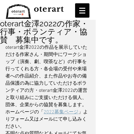
oterart
oterart金澤2022の作家・
行事・ボランティア・協
賛 募集中です。
oterart金澤2022の作品を展示していた
だける作家さん・期間中にワークショ
ップ（演奏、劇、喫茶など）の行事を
行ってくれる方・各会場の受付や来場
者への作品紹介、また作品やお寺の備
品保護の為に協力していただけるボラ
ンティアの方・oterart金澤2022の運営
と取り組みにご支援いただける個人、
団体、企業からの協賛を募集します。
ホームページの「
2022募集ページ
」よ
りフォーム又はメールにて申し込みく
ださい。
不明な点や質問などもメールにてお気