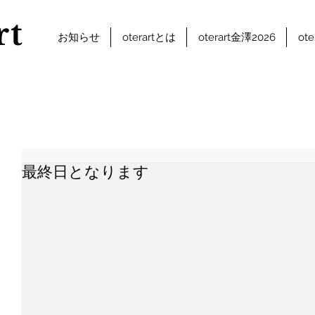
rt
お知らせ
oterartとは
oterart金澤2026
ot
最終日となります