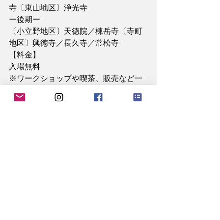
寺〔東山地区〕浄光寺
ー後期ー
〔小立野地区〕天徳院／棟岳寺〔寺町
地区〕興徳寺／長久寺／常松寺
【料金】
入場無料
※ワークショップや喫茶、販売など一
部の行事は有料
​【主催】oterart金澤2025実行委員会
【お問合せ】oterart金澤2025実行委員
会事務局／TEL:076-241-5624(常松寺 利
光孝和)／
メール
【後援】石川県／金沢市／北國新聞社
／北陸中日新聞／テレビ金沢／北陸放
送／金沢ケーブル株式会社／エフエム
石川／ラジオかなざわ／ラジオななお
／ラジオこまつ／一般財団法人石川県