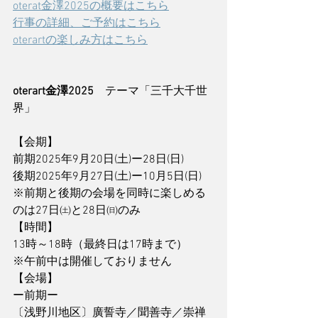
oterat金澤2025の概要はこちら
行事の詳細、ご予約はこちら
oterartの楽しみ方はこちら
oterart金澤2025　
テーマ「三千大千世
界」
【会期】
前期2025年9月20日(土)ー28日(日)
後期2025年9月27日(土)ー10月5日(日)
※前期と後期の会場を同時に楽しめる
のは27日㈯と28日㈰のみ
【時間】
13時～18時（最終日は17時まで）
※午前中は開催しておりません
【会場】
ー前期ー
〔浅野川地区〕廣誓寺／聞善寺／崇禅