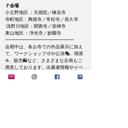
🚩会場
小立野地区:：天徳院／棟岳寺
寺町地区：興徳寺／常松寺／長久寺
:浅野川地区：聞善寺／崇禅寺
東山地区:：浄光寺／妙圓寺
━━━━━━━━━━━━━━━
会期中は、各お寺での作品展示に加え
て、ワークショップ🎨や公演🎭、喫茶
☕、販売🛍️など、さまざまな企画もご
用意しております。出展者情報やイベ
ントの詳細は、随時ホームページにて
公開してまいりますので、お楽しみに
🌷
皆さまのお越しを、心よりお待ちして
おります😊✨
━━━━━━━━━━━━━━━
oterart金澤2026詳細
oterart金澤2026行事